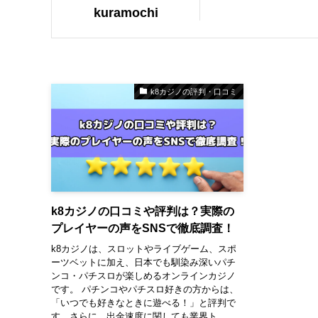
kuramochi
k8カジノの評判・口コミ
k8カジノの口コミや評判は？実際の
プレイヤーの声をSNSで徹底調査！
k8カジノは、スロットやライブゲーム、スポ
ーツベットに加え、日本でも馴染み深いパチ
ンコ・パチスロが楽しめるオンラインカジノ
です。 パチンコやパチスロ好きの方からは、
「いつでも好きなときに遊べる！」と評判で
す。さらに、出金速度に関しても業界ト...