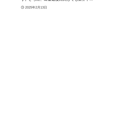
2025年2月13日